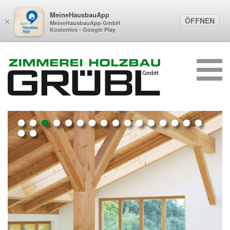
MeineHausbauApp
ÖFFNEN
×
MeineHausbauApp GmbH
Kostenlos - Google Play