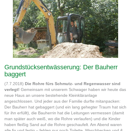
Grundstücksentwässerung: Der Bauherr
baggert
(7.7.2018)
Die Rohre fürs Schmutz- und Regenwasser sind
verlegt!
Gemeinsam mit unserem Schwager haben wir heute das
neue Haus an unsere bestehende Kleinkläranlage
angeschlossen. Und jeder aus der Familie durfte mitanpacken:
Der Bauherr hat gebaggert (und ein lang gehegter Traum hat sich
für ihn erfüllt), die Bauherrin hat die Leitungen vermessen (damit
man später auch weiß, wo die Rohre verlaufen) und die Kinder
haben fleißig Sand auf die Rohre geschaufelt. Am Abend waren
alle fix und fertig – fehlen nur noch Toilette, Waschbecken und &