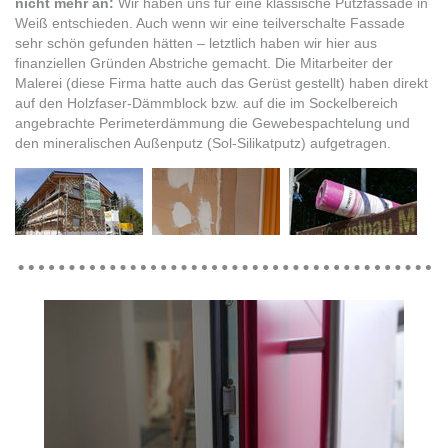
nicht mehr an:
Wir haben uns für eine klassische Putzfassade in
Weiß entschieden. Auch wenn wir eine teilverschalte Fassade
sehr schön gefunden hätten – letztlich haben wir hier aus
finanziellen Gründen Abstriche gemacht. Die Mitarbeiter der
Malerei (diese Firma hatte auch das Gerüst gestellt) haben direkt
auf den Holzfaser-Dämmblock bzw. auf die im Sockelbereich
angebrachte Perimeterdämmung die Gewebespachtelung und
den mineralischen Außenputz (Sol-Silikatputz) aufgetragen.